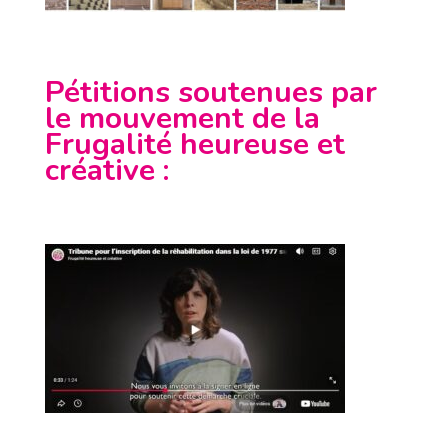
Pétitions soutenues par
le mouvement de la
Frugalité heureuse et
créative
: