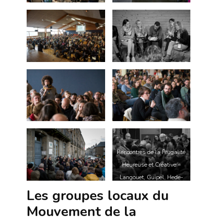
Rencontres de la Frugalité
Heureuse et Créative –
Langouet, Guipel, Hede-
Bazouges, Bretagne –
Les groupes locaux du
Photographie : Pierre-Yves
Mouvement de la
Brunaud