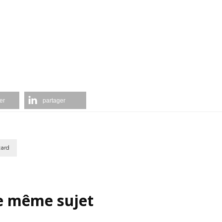
er
partager
card
le même sujet