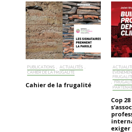
PUBLICATIONS
,
ACTUALITÉS
,
ACTUALIT
CAHIER DE LA FRUGALITÉ
EVÉNEMEN
FRUGALIT
,
FRUGALI
Cahier de la frugalité
PARTENAI
Cop 28 
s’assoc
profes
intern
exiger