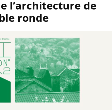
de l’architecture de
S’INS
NEWS
S’INSC
able ronde
NEWS