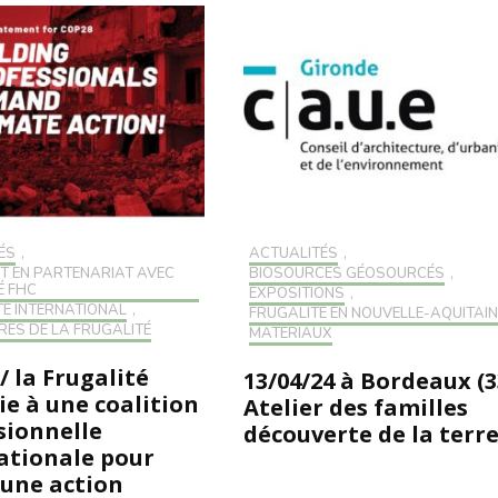
ÉS
,
ACTUALITÉS
,
T EN PARTENARIAT AVEC
BIOSOURCÉS GÉOSOURCÉS
,
É FHC
EXPOSITIONS
,
TÉ INTERNATIONAL
,
FRUGALITÉ EN NOUVELLE-AQUITAIN
RES DE LA FRUGALITÉ
MATÉRIAUX
/ la Frugalité
13/04/24 à Bordeaux (3
ie à une coalition
Atelier des familles
sionnelle
découverte de la terr
ationale pour
 une action