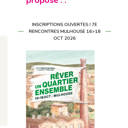
propose : :
CRIRE À LA
LETTER
RIRE À LA
LETTER
INSCRIPTIONS OUVERTES ! 7E
RENCONTRES MULHOUSE 16>18
OCT 2026