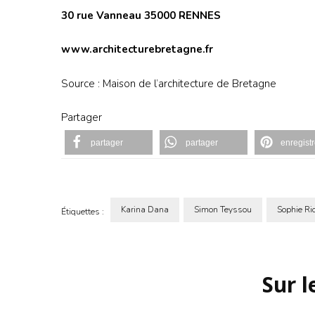
30 rue Vanneau 35000 RENNES
www.architecturebretagne.fr
Source : Maison de l’architecture de Bretagne
Partager
partager
partager
enregistr
Karina Dana
Simon Teyssou
Sophie Ri
Étiquettes :
Navigation
d'article
Sur 