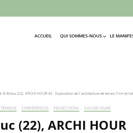
ACCUEIL
QUI SOMMES-NOUS
LE MANIFE
ACCUEIL
QUI SOMMES-NOUS
LE MANIFE
LE MOUVEMENT
SIGNE
MANI
LE MOUVEMENT
SIGNE
L’ASSOCIATION
MANIF
4 EN
L’ASSOCIATION
LES ENGAGEMENTS
30 PR
4 EN
LES ENGAGEMENTS
LE M
30 PR
LA « FRUGALITÉ »
DES T
LE M
à St Brieuc (22), ARCHI HOUR #2 : Exploration de l’architecture de terrain Film et ta
LA « FRUGALITÉ »
DES T
LE « MÉNAGEMENT »
ADHÉ
STÉMIQUE
,
CONFÉRENCES
,
PROJECTIONS
,
SAVOIR-FAIRE
LE « MÉNAGEMENT »
ADHÉ
ieuc (22), ARCHI HOUR
FAIR
FAIRE