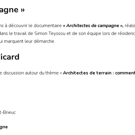
agne »
ns à découvrir le documentaire
« Architectes de campagne »,
réali
 dans le travail de Simon Teyssou et de son équipe lors de résiden
 qui marquent leur démarche.
icard
e discussion autour du thème «
Architectes de terrain : commen
t-Brieuc
agne