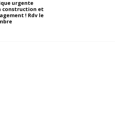
ique urgente
a construction et
agement ! Rdv le
mbre