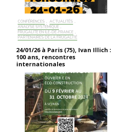
CONFÉRENCES
,
ACTUALITÉS
,
ANALYSE SYSTÉMIQUE
,
FRUGALITÉ EN ILE-DE-FRANCE
,
PARTENAIRES DE LA FRUGALITÉ
24/01/26 à Paris (75), Ivan Illich :
100 ans, rencontres
internationales