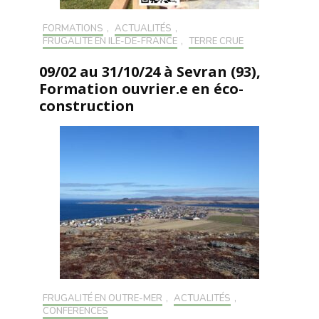
FORMATIONS
,
ACTUALITÉS
,
FRUGALITÉ EN ILE-DE-FRANCE
,
TERRE CRUE
09/02 au 31/10/24 à Sevran (93),
Formation ouvrier.e en éco-
construction
FRUGALITÉ EN OUTRE-MER
,
ACTUALITÉS
,
CONFÉRENCES