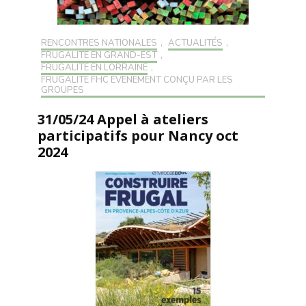
RENCONTRES NATIONALES
,
ACTUALITÉS
,
FRUGALITÉ EN GRAND-EST
,
FRUGALITÉ EN LORRAINE
,
FRUGALITÉ FHC ÉVÉNEMENT CONÇU PAR LES
GROUPES
31/05/24 Appel à ateliers
participatifs pour Nancy oct
2024