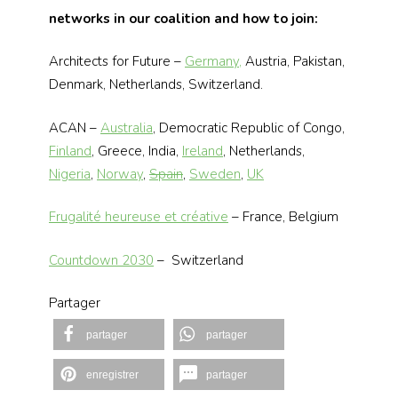
networks in our coalition and how to join:
Architects for Future –
Germany,
Austria, Pakistan,
Denmark, Netherlands, Switzerland.
ACAN –
Australia
, Democratic Republic of Congo,
Finland
, Greece, India,
Ireland
, Netherlands,
Nigeria
,
Norway
,
Spain
,
Sweden
,
UK
Frugalité heureuse et créative
– France, Belgium
Countdown 2030
– Switzerland
Partager
partager
partager
enregistrer
partager