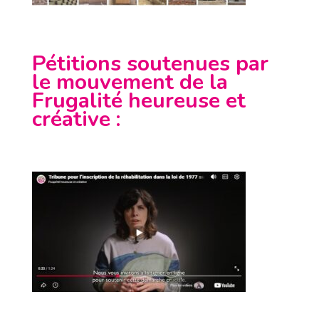
Pétitions soutenues par
le mouvement de la
Frugalité heureuse et
créative
: