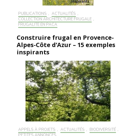
PUBLICATIONS
,
ACTUALITÉS
,
COLLECTION ARCHITECTURE FRUGALE
,
FRUGALITÉ EN PACA
Construire frugal en Provence-
Alpes-Côte d’Azur – 15 exemples
inspirants
APPELS À PROJETS
,
ACTUALITÉS
,
BIODIVERSITÉ
,
PETITES ANNONCES