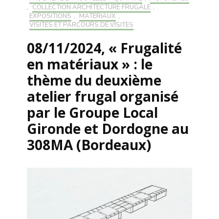
,
COLLECTION ARCHITECTURE FRUGALE
,
EXPOSITIONS
,
MATÉRIAUX
,
VISITES ET PARCOURS DE VISITES
08/11/2024, « Frugalité
en matériaux » : le
thème du deuxième
atelier frugal organisé
par le Groupe Local
Gironde et Dordogne au
308MA (Bordeaux)