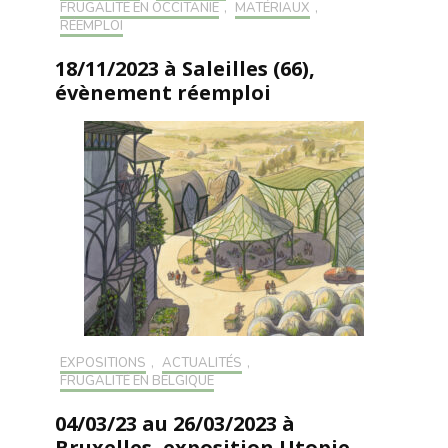
FRUGALITÉ EN OCCITANIE
,
MATÉRIAUX
,
RÉEMPLOI
18/11/2023 à Saleilles (66),
évènement réemploi
EXPOSITIONS
,
ACTUALITÉS
,
FRUGALITÉ EN BELGIQUE
04/03/23 au 26/03/2023 à
Bruxelles, exposition Utopie