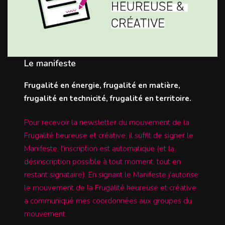
Le manifeste
Frugalité en énergie, frugalité en matière,
frugalité en technicité, frugalité en territoire.
Pour recevoir la newsletter du mouvement de la
Frugalité heureuse et créative, il suffit de signer le
Manifeste, l'inscription est automatique (et la
désinscription possible à tout moment, tout en
restant signataire). En signant le Manifeste j'autorise
le mouvement de la Frugalité heureuse et créative
a communiqué mes coordonnées aux groupes du
mouvement.