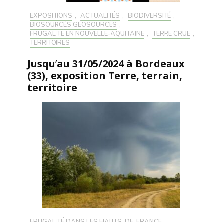
EXPOSITIONS
,
ACTUALITÉS
,
BIODIVERSITÉ
,
BIOSOURCÉS GÉOSOURCÉS
,
FRUGALITÉ EN NOUVELLE-AQUITAINE
,
TERRE CRUE
,
TERRITOIRES
Jusqu’au 31/05/2024 à Bordeaux
(33), exposition Terre, terrain,
territoire
FRUGALITÉ DANS LES HAUTS-DE-FRANCE
,