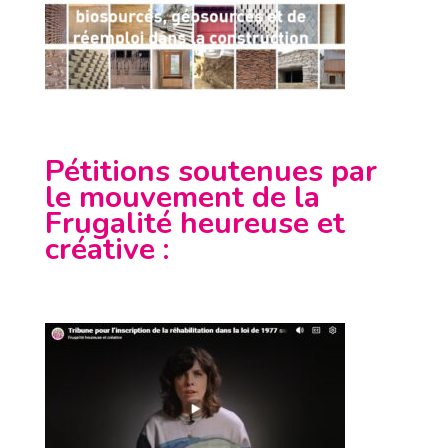
Pétitions soutenues par
le mouvement de la
Frugalité heureuse et
créative
: