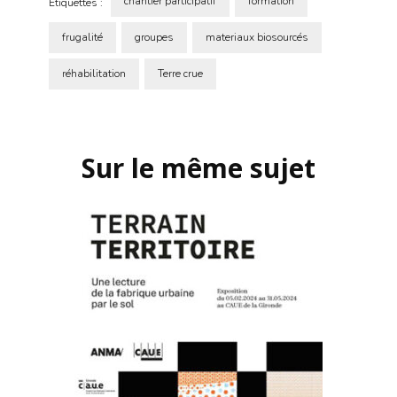
chantier participatif
formation
Étiquettes :
frugalité
groupes
materiaux biosourcés
réhabilitation
Terre crue
Navigation
d'article
Sur le même sujet