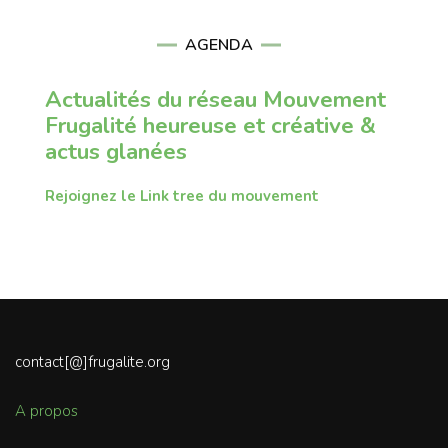
AGENDA
Actualités du réseau Mouvement
Frugalité heureuse et créative &
actus glanées
Rejoignez le Link tree du mouvement
contact[@]frugalite.org
A propos