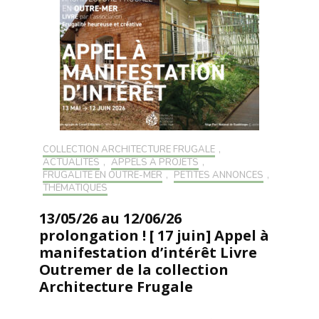
COLLECTION ARCHITECTURE FRUGALE
,
ACTUALITÉS
,
APPELS À PROJETS
,
FRUGALITÉ EN OUTRE-MER
,
PETITES ANNONCES
,
THÉMATIQUES
13/05/26 au 12/06/26
prolongation ! [ 17 juin] Appel à
manifestation d’intérêt Livre
Outremer de la collection
Architecture Frugale