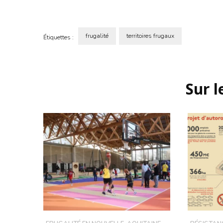
frugalité
territoires frugaux
Étiquettes :
Navigation
d'article
Sur 