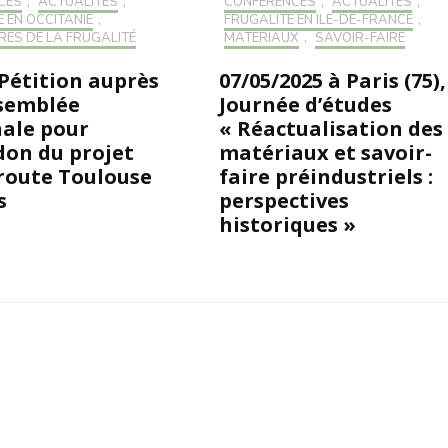
CES
,
ACTUALITÉS
,
CONFÉRENCES
,
ACTUALITÉS
,
 EN OCCITANIE
,
FRUGALITÉ EN ILE-DE-FRANCE
,
RES DE LA FRUGALITÉ
MATÉRIAUX
,
SAVOIR-FAIRE
 Pétition auprès
07/05/2025 à Paris (75),
ssemblée
Journée d’études
ale pour
« Réactualisation des
don du projet
matériaux et savoir-
route Toulouse
faire préindustriels :
s
perspectives
historiques »