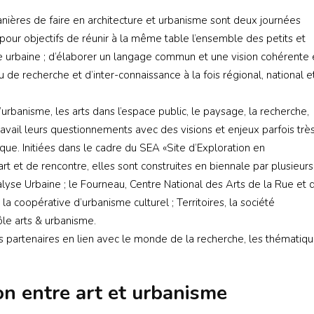
ières de faire en architecture et urbanisme sont deux journées
 pour objectifs de réunir à la même table l’ensemble des petits et
e urbaine ; d’élaborer un langage commun et une vision cohérente 
 de recherche et d’inter-connaissance à la fois régional, national e
rbanisme, les arts dans l’espace public, le paysage, la recherche,
travail leurs questionnements avec des visions et enjeux parfois trè
que. Initiées dans le cadre du SEA «Site d’Exploration en
art et de rencontre, elles sont construites en biennale par plusieurs
lyse Urbaine ; le Fourneau, Centre National des Arts de la Rue et 
la coopérative d’urbanisme culturel ; Territoires, la société
e arts & urbanisme.
s partenaires en lien avec le monde de la recherche, les thématiq
on entre art et urbanisme