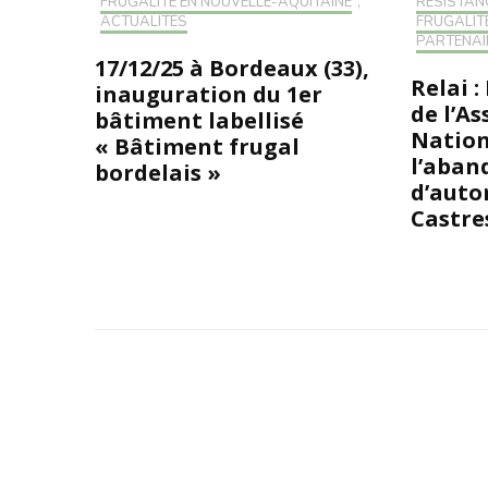
FRUGALITÉ EN NOUVELLE-AQUITAINE
,
RÉSISTAN
ACTUALITÉS
FRUGALITÉ
PARTENAI
17/12/25 à Bordeaux (33),
Relai :
inauguration du 1er
de l’A
bâtiment labellisé
Nation
« Bâtiment frugal
l’aban
bordelais »
d’auto
Castre