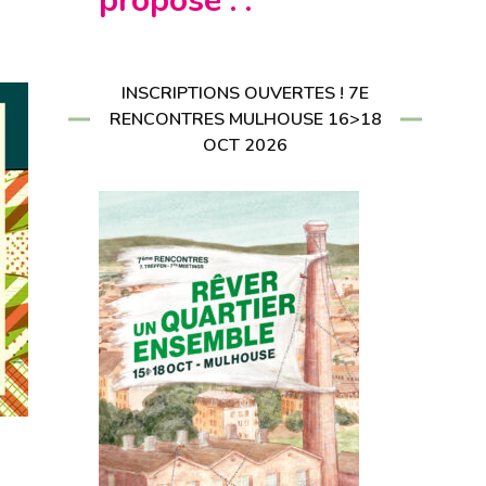
propose : :
CRIRE À LA
LETTER
RIRE À LA
LETTER
INSCRIPTIONS OUVERTES ! 7E
RENCONTRES MULHOUSE 16>18
OCT 2026