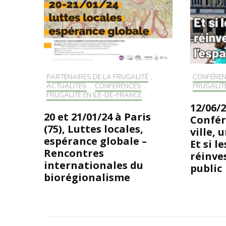
PARTENAIRES DE LA FRUGALITÉ
,
CONFÉRE
ACTUALITÉS
,
CONFÉRENCES
,
FRUGALIT
FRUGALITÉ EN ILE-DE-FRANCE
12/06/2
20 et 21/01/24 à Paris
Confér
(75), Luttes locales,
ville, 
espérance globale –
Et si l
Rencontres
réinve
internationales du
public
biorégionalisme