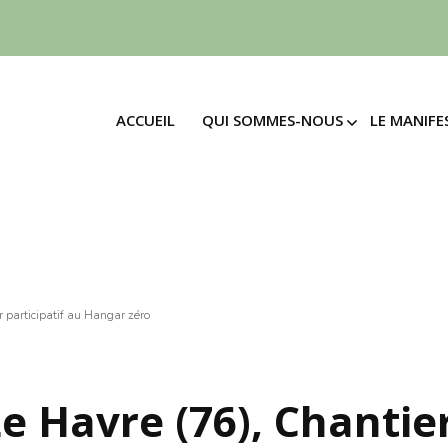
ACCUEIL
QUI SOMMES-NOUS
LE MANIFE
ACCUEIL
QUI SOMMES-NOUS
LE MANIFE
LE MOUVEMENT
SIGNE
MANI
LE MOUVEMENT
SIGNE
L’ASSOCIATION
MANIF
4 EN
L’ASSOCIATION
LES ENGAGEMENTS
30 PR
4 EN
LES ENGAGEMENTS
LE M
30 PR
LA « FRUGALITÉ »
DES T
LE M
r participatif au Hangar zéro
LA « FRUGALITÉ »
DES T
LE « MÉNAGEMENT »
ADHÉ
LE « MÉNAGEMENT »
ADHÉ
Le Havre (76), Chantie
FAIR
FAIRE