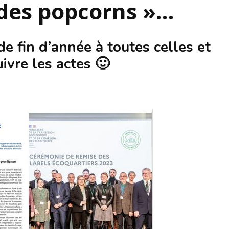
des popcorns »…
S’INS
NEWS
S’INSC
NEWS
de fin d’année à toutes celles et
ivre les actes 🙂