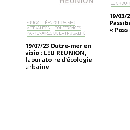
LE GROUP
19/03/2
Passib
FRUGALITÉ EN OUTRE-MER
,
ACTUALITÉS
,
CONFÉRENCES
,
« Passi
PARTENAIRES DE LA FRUGALITÉ
19/07/23 Outre-mer en
visio : LEU REUNION,
laboratoire d’écologie
urbaine