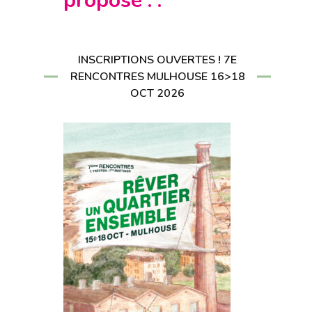
propose : :
CRIRE À LA
LETTER
RIRE À LA
LETTER
INSCRIPTIONS OUVERTES ! 7E
RENCONTRES MULHOUSE 16>18
OCT 2026