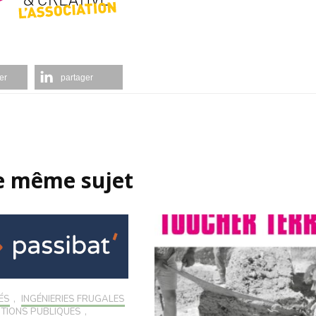
er
partager
le même sujet
ÉS
,
INGÉNIERIES FRUGALES
NTIONS PUBLIQUES
,