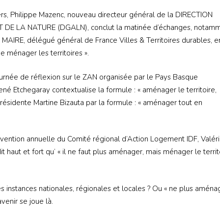
rs, Philippe Mazenc, nouveau directeur général de la DIRECTION
 LA NATURE (DGALN), conclut la matinée d’échanges, notam
n MAIRE, délégué général de France Villes & Territoires durables, e
e ménager les territoires ».
urnée de réflexion sur le ZAN organisée par le Pays Basque
é Etchegaray contextualise la formule : « aménager le territoire,
présidente Martine Bizauta par la formule : « aménager tout en
vention annuelle du Comité régional d’Action Logement IDF, Valér
 haut et fort qu’ « il ne faut plus aménager, mais ménager le territ
instances nationales, régionales et locales ? Ou « ne plus aména
enir se joue là.