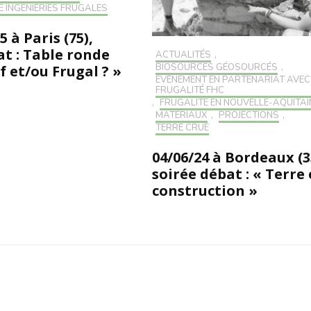
E INGÉNIERIES FRUGALES
5 à Paris (75),
at : Table ronde
ACTUALITÉS
,
BIOSOURCÉS GÉOSOURCÉS
,
f et/ou Frugal ? »
EVÉNEMENT EN PARTENARIAT AVEC
FRUGALITÉ FHC
,
FRUGALITÉ EN NOUVELLE-AQUITAI
MATÉRIAUX
,
PROJECTIONS
,
TERRE CRUE
04/06/24 à Bordeaux (3
soirée débat : « Terre 
construction »