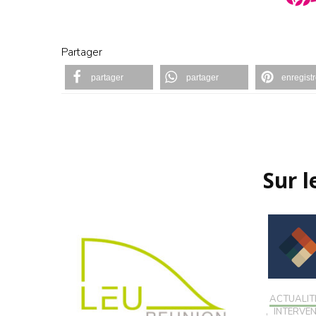
Partager
partager
partager
enregistr
Navigation
d'article
Sur 
ACTUALIT
,
INTERVE