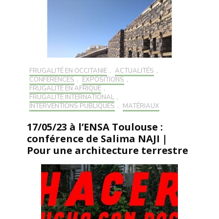
FRUGALITÉ EN OCCITANIE
,
ACTUALITÉS
,
CONFÉRENCES
,
EXPOSITIONS
,
FRUGALITÉ EN AFRIQUE
,
FRUGALITÉ INTERNATIONAL
,
INTERVENTIONS PUBLIQUES
,
MATÉRIAUX
17/05/23 à l’ENSA Toulouse :
conférence de Salima NAJI |
Pour une architecture terrestre