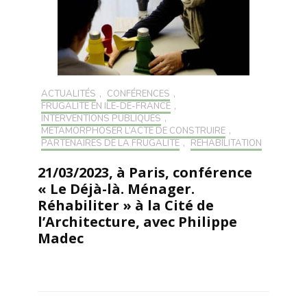
ACTUALITÉS
,
CONFÉRENCES
,
FRUGALITÉ EN ILE-DE-FRANCE
,
INTERVENTIONS PUBLIQUES
,
MÉTAMORPHOSER L’ACTE DE CONSTRUIRE
,
PARTENAIRES DE LA FRUGALITÉ
,
RÉHABILITATION
21/03/2023, à Paris, conférence
« Le Déjà-là. Ménager.
Réhabiliter » à la Cité de
l’Architecture, avec Philippe
Madec