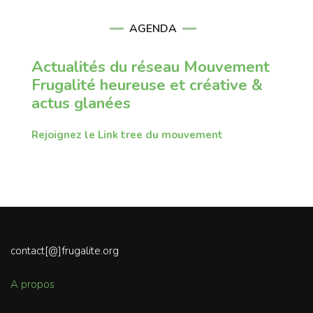
AGENDA
Actualités du réseau Mouvement
Frugalité heureuse et créative &
actus glanées
Rejoignez le Link tree du mouvement
contact[@]frugalite.org
A propos