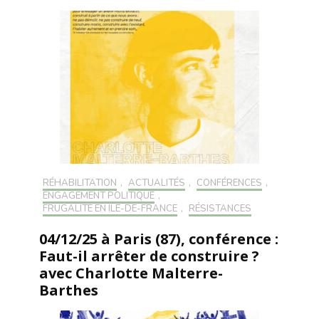
RÉHABILITATION
,
ACTUALITÉS
,
CONFÉRENCES
,
ENGAGEMENT POLITIQUE
,
FRUGALITÉ EN ILE-DE-FRANCE
,
RÉSISTANCES
04/12/25 à Paris (87), conférence :
Faut-il arrêter de construire ?
avec Charlotte Malterre-
Barthes