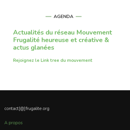
AGENDA
Actualités du réseau Mouvement
Frugalité heureuse et créative &
actus glanées
Rejoignez le Link tree du mouvement
contact[@]frugalite.org
A propos