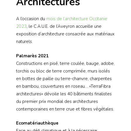
Architectures
A l’occasion du
mois de l’architecture Occitanie
2023
, le C.A.U.E. de l’Aveyron accueille une
exposition d’architecture consacrée aux matériaux
naturels.
Palmarès 2021
Constructions en pisé, terre coulée, bauge, adobe,
torchis ou bloc de terre comprimée, murs isolés
en bottes de paille ou terre-chanvre, charpentes
en bambou, couvertures en roseau… «TerraFibra
architectures» dévoile les 40 bâtiments finalistes
du premier prix mondial des architectures
contemporaines en terre crue et fibres végétales.
Ecomatériauthèque
Face au défi climatique et à la nécessaire