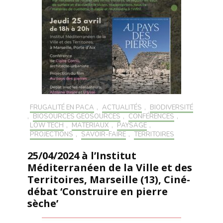
FRUGALITÉ EN PACA
,
ACTUALITÉS
,
BIODIVERSITÉ
,
BIOSOURCÉS GÉOSOURCÉS
,
CONFÉRENCES
,
LOW TECH
,
MATÉRIAUX
,
PAYSAGE
,
PROJECTIONS
,
SAVOIR-FAIRE
,
TERRITOIRES
25/04/2024 à l’Institut
Méditerranéen de la Ville et des
Territoires, Marseille (13), Ciné-
débat ‘Construire en pierre
sèche’