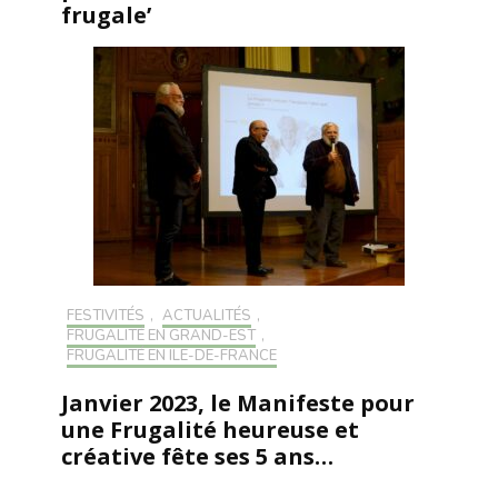
frugale’
FESTIVITÉS
,
ACTUALITÉS
,
FRUGALITÉ EN GRAND-EST
,
FRUGALITÉ EN ILE-DE-FRANCE
Janvier 2023, le Manifeste pour
une Frugalité heureuse et
créative fête ses 5 ans…