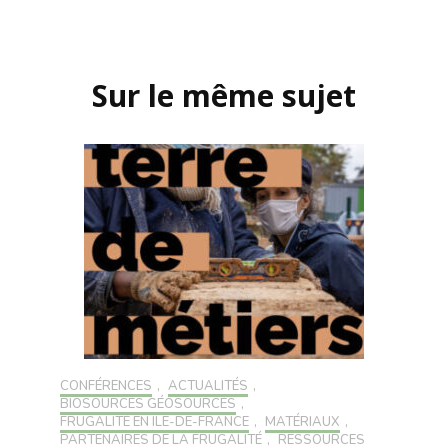
Navigation
d'article
Sur le même sujet
CONFÉRENCES
,
ACTUALITÉS
,
BIOSOURCÉS GÉOSOURCÉS
,
FRUGALITÉ EN ILE-DE-FRANCE
,
MATÉRIAUX
,
PARTENAIRES DE LA FRUGALITÉ
,
RESSOURCES