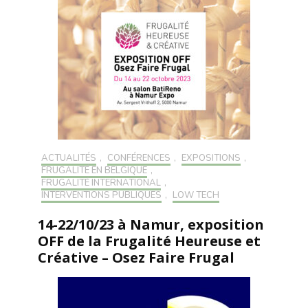
ACTUALITÉS
,
CONFÉRENCES
,
EXPOSITIONS
,
FRUGALITÉ EN BELGIQUE
,
FRUGALITÉ INTERNATIONAL
,
INTERVENTIONS PUBLIQUES
,
LOW TECH
14-22/10/23 à Namur, exposition
OFF de la Frugalité Heureuse et
Créative – Osez Faire Frugal