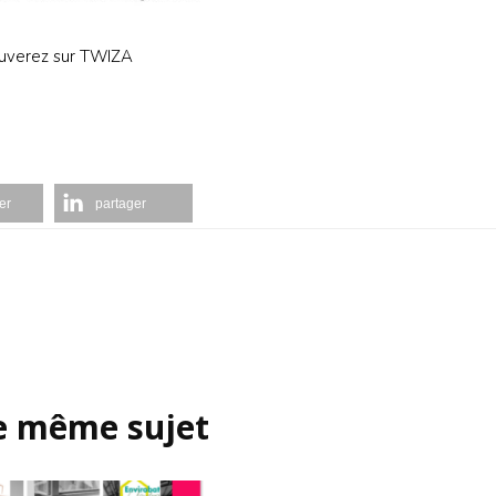
rouverez sur TWIZA
er
partager
le même sujet