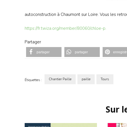
autoconstruction à Chaumont sur Loire. Vous les ret
https://fr.twiza.org/member/80060/chloe-p.
Partager
partager
partager
enregistr
Chantier Paille
paille
Tours
Étiquettes :
Navigation
d'article
Sur 