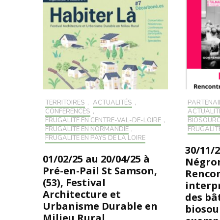
TERRITOIRES
,
ACTUALITÉS
,
PARTENAI
CONFÉRENCES
,
ACTUALIT
FRUGALITÉ EN CENTRE-VAL-DE-LOIRE
,
BIOSOUR
FRUGALITÉ EN NORMANDIE
,
FRUGALIT
FRUGALITÉ EN PAYS DE LA LOIRE
30/11/2
01/02/25 au 20/04/25 à
Négron
Pré-en-Pail St Samson,
Renco
(53), Festival
interp
Architecture et
des bâ
Urbanisme Durable en
biosou
Milieu Rural