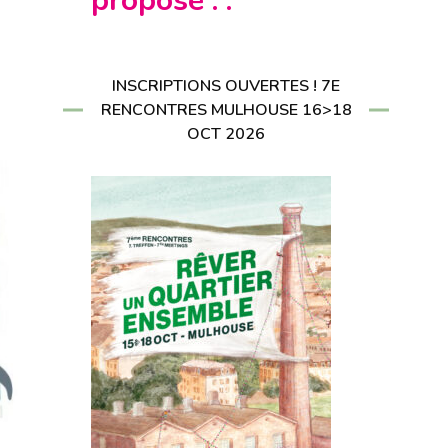
propose : :
CRIRE À LA
LETTER
RIRE À LA
LETTER
INSCRIPTIONS OUVERTES ! 7E
RENCONTRES MULHOUSE 16>18
OCT 2026