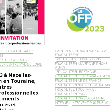
RES DE LA FRUGALITÉ
,
EVÉNEMENT EN PARTENARIAT AVEC
FRUGALITÉ FHC
ÉS
,
,
ACTUALITÉS
,
EXPOSITIONS
,
CÉS GÉOSOURCÉS
,
FRUGALITÉ EN AUVERGNE-RHONE-
É EN CENTRE-VAL-DE-LOIRE
ALPES
,
FRUGALITÉ EN BRETAGNE
,
3 à Nazelles-
FRUGALITÉ EN CENTRE-VAL-DE-LOI
 en Touraine,
FRUGALITÉ EN ILE-DE-FRANCE
,
FRUGALITÉ EN NOUVELLE-AQUITAIN
ntres
FRUGALITÉ EN OCCITANIE
,
rofessionnelles
FRUGALITÉ EN PACA
,
timents
FRUGALITÉ EN PAYS DE LA LOIRE
,
INTERNE
,
INTERVENTIONS PUBLIQ
rcés et