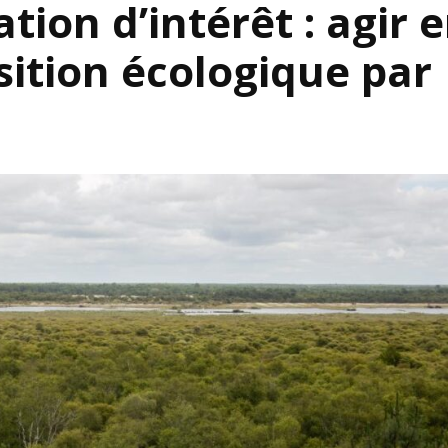
tion d’intérêt : agir 
S’INS
NEWS
S’INSC
sition écologique par
NEWS