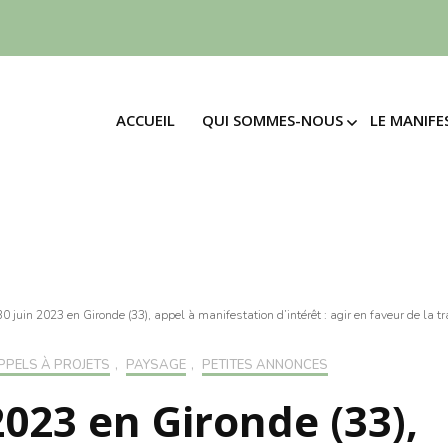
ACCUEIL
QUI SOMMES-NOUS
LE MANIFE
ACCUEIL
QUI SOMMES-NOUS
LE MANIFE
LE MOUVEMENT
SIGNE
MANI
LE MOUVEMENT
SIGNE
L’ASSOCIATION
MANIF
4 EN
L’ASSOCIATION
LES ENGAGEMENTS
30 PR
4 EN
LES ENGAGEMENTS
LE M
30 PR
LA « FRUGALITÉ »
DES T
LE M
0 juin 2023 en Gironde (33), appel à manifestation d’intérêt : agir en faveur de la t
LA « FRUGALITÉ »
DES T
LE « MÉNAGEMENT »
ADHÉ
PPELS À PROJETS
,
PAYSAGE
,
PETITES ANNONCES
LE « MÉNAGEMENT »
ADHÉ
2023 en Gironde (33),
FAIR
FAIRE