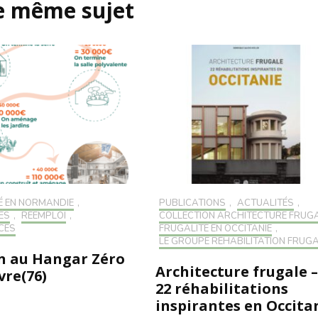
le même sujet
É EN NORMANDIE
,
PUBLICATIONS
,
ACTUALITÉS
,
ÉS
,
RÉEMPLOI
,
COLLECTION ARCHITECTURE FRUG
CES
FRUGALITÉ EN OCCITANIE
,
LE GROUPE RÉHABILITATION FRUG
n au Hangar Zéro
Architecture frugale –
vre(76)
22 réhabilitations
inspirantes en Occita