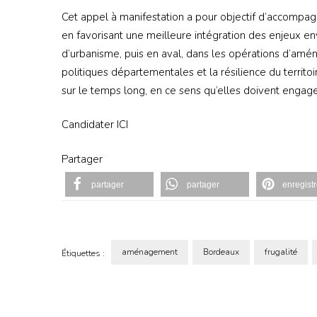
Cet appel à manifestation a pour objectif d’accompag
en favorisant une meilleure intégration des enjeux 
d’urbanisme, puis en aval, dans les opérations d’amé
politiques départementales et la résilience du territo
sur le temps long, en ce sens qu’elles doivent engager
Candidater ICI
Partager
partager
partager
enregistr
aménagement
Bordeaux
frugalité
Étiquettes :
Navigation
d'article