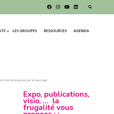
STE
LES GROUPES
RESSOURCES
AGENDA
STE
LES GROUPES
RESSOURCES
AGENDA
R LE
FESTE
R LE
ESTE
GAGEMENTS &
INCIPES POUR
GAGEMENTS &
ÉNAGEMENT
INCIPES POUR
ERRITOIRES
ÉNAGEMENT
ransition écologique par le paysage
ERRITOIRES
RER
Expo, publications,
visio, … la
RER
E UN DON
frugalité vous
 UN DON