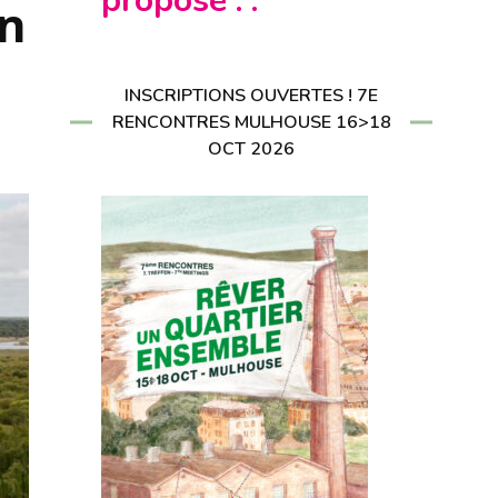
propose : :
en
CRIRE À LA
LETTER
RIRE À LA
LETTER
INSCRIPTIONS OUVERTES ! 7E
RENCONTRES MULHOUSE 16>18
OCT 2026