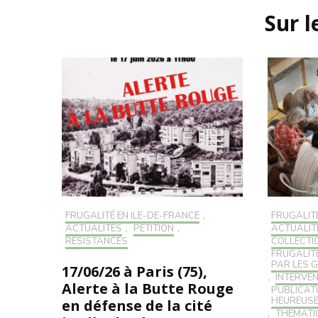
d'article
Sur 
FRUGALITÉ EN ILE-DE-FRANCE
,
FRUGALIT
ACTUALITÉS
,
PÉTITION
,
ACTUALIT
RÉSISTANCES
COLLECTI
FRUGALIT
PAR LES 
17/06/26 à Paris (75),
,
INTERVE
Alerte à la Butte Rouge
PUBLICAT
HEUREUSE
en défense de la cité
,
THÉMATI