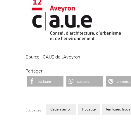
Source : CAUE de l’Aveyron
Partager
partager
partager
enregistr
Caue aveyron
frugalité
territoires frug
Étiquettes :
Navigation