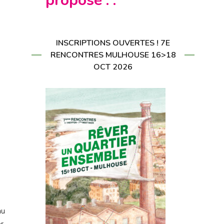
propose : :
CRIRE À LA
LETTER
RIRE À LA
LETTER
INSCRIPTIONS OUVERTES ! 7E
RENCONTRES MULHOUSE 16>18
OCT 2026
au
er