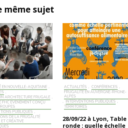
le même sujet
É EN NOUVELLE-AQUITAINE
,
ACTUALITÉS
,
CONFÉRENCES
,
ÉS
,
FRUGALITÉ EN AUVERGNE-RHONE-
ALPES
ON ARCHITECTURE FRUGALE
,
,
INTERVENTIONS PUBLIQUES
,
É FHC ÉVÉNEMENT CONÇU
GROUPES
TERRITOIRES
NTIONS PUBLIQUES
,
IONS DE LA FRUGALITÉ
28/09/22 à Lyon, Table
 ET CRÉATIVE
ronde : quelle échelle
QUES