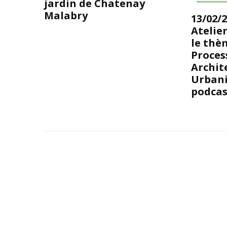
jardin de Chatenay
Malabry
13/02/2
Atelie
le thè
Proces
Archit
Urbani
podcas