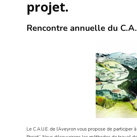
projet.
Rencontre annuelle du C.A.U
Le C.A.U.E. de l’Aveyron vous propose de participer à
Projet”. Nous découvrirons les méthodes de travail de