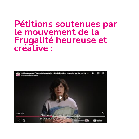
Pétitions soutenues par
le mouvement de la
Frugalité heureuse et
créative
: