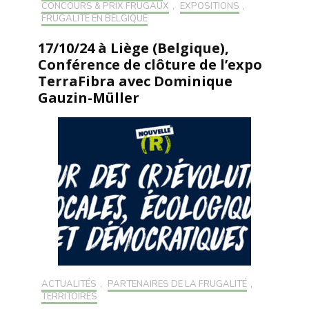
CONCOURS & PRIX FRUGAUX
,
EXPOSITIONS
,
FRUGALITÉ EN BELGIQUE
17/10/24 à Liège (Belgique),
Conférence de clôture de l’expo
TerraFibra avec Dominique
Gauzin-Müller
ACTUALITÉS
,
PARTENAIRES DE LA FRUGALITÉ
,
TERRITOIRES