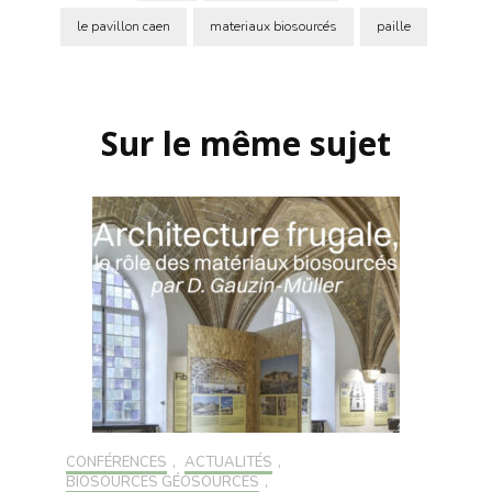
le pavillon caen
materiaux biosourcés
paille
Navigation
d'article
Sur le même sujet
CONFÉRENCES
,
ACTUALITÉS
,
BIOSOURCÉS GÉOSOURCÉS
,