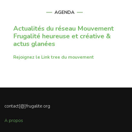
AGENDA
Actualités du réseau Mouvement
Frugalité heureuse et créative &
actus glanées
Rejoignez le Link tree du mouvement
contact[@]frugalite.org
A propos