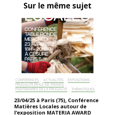
Sur le même sujet
CONFÉRENCES
,
ACTUALITÉS
,
EXPOSITIONS
,
FRUGALITÉ EN ILE-DE-FRANCE
,
PARTENAIRES DE LA FRUGALITÉ
,
THÉMATIQUES
23/04/25 à Paris (75), Conférence
Matières Locales autour de
l’exposition MATERIA AWARD