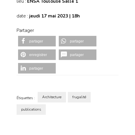
lieu :
ENSA Toulouse Salle 1
date :
jeudi 17 mai 2023 | 18h
Partager
partager
partager
enregistrer
partager
partager
Architecture
frugalité
Étiquettes :
publications
Navigation
d'article