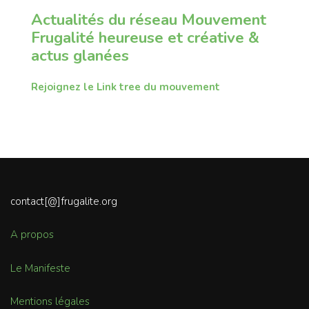
Actualités du réseau Mouvement
Frugalité heureuse et créative &
actus glanées
Rejoignez le Link tree du mouvement
contact[@]frugalite.org
A propos
Le Manifeste
Mentions légales