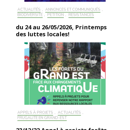
ACTUALITÉS
,
ANNONCES ET COMMUNIQUÉS
,
BIODIVERSITÉ
,
PÉTITION
,
RÉSISTANCES
du 24 au 26/05/2026, Printemps
des luttes locales!
APPELS À PROJETS
,
ACTUALITÉS
,
FRUGALITÉ EN GRAND-EST