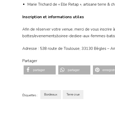
Marie Trichard de « Elle Retap », artisane terre & c
Inscription et informations utiles
Afin de réserver votre venue, merci de vous inscrire 
bottes/evenements/soiree-dediee-aux-femmes-bati
Adresse : 538 route de Toulouse, 33130 Bègles – A
Partager
partager
partager
enregistr
Bordeaux
Terre crue
Étiquettes :
Navigation