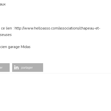
haux
à ce lien : http://www.helloasso.com/associations/chapeau-et-
sseuses
ncien garage Midas
er
partager