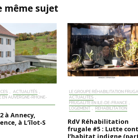
le même sujet
NCES
,
ACTUALITÉS
,
LE GROUPE RÉHABILITATION FRUG
É EN AUVERGNE-RHONE-
ACTUALITÉS
,
FRUGALITÉ EN ILE-DE-FRANCE
,
LOGEMENT
,
RÉHABILITATION
22 à Annecy,
RdV Réhabilitation
nce, à L’îlot-S
frugale #5 : Lutte con
l’habitat indigne (par