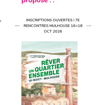
propose : :
CRIRE À LA
LETTER
RIRE À LA
LETTER
INSCRIPTIONS OUVERTES ! 7E
e
RENCONTRES MULHOUSE 16>18
OCT 2026