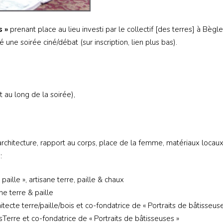
s »
‌prenant place au lieu investi par le collectif [des terres] à Bègl
é une soirée ciné/débat (sur inscription, lien plus bas).
t au long de la soirée),
rchitecture, rapport au corps, place de la femme, matériaux locaux
:
ille », artisane terre, paille & chaux
e terre & paille
ecte terre/paille/bois et co-fondatrice de « Portraits de bâtisseus
sTerre et co-fondatrice de « Portraits de bâtisseuses »