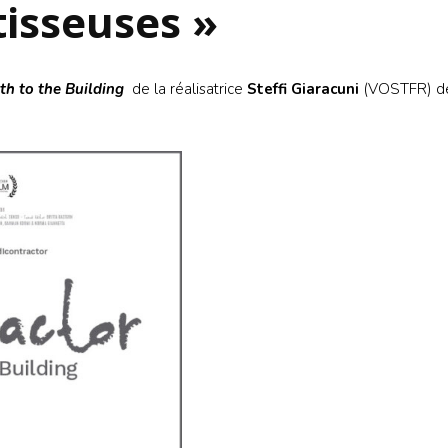
tisseuses »
S’INS
NEWS
S’INSC
NEWS
th to the Building
de la réalisatrice
Steffi Giaracuni
(VOSTFR) d