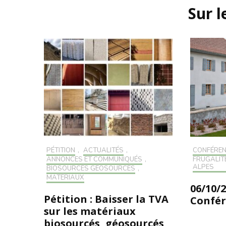
d'article
Sur 
PÉTITION
,
ACTUALITÉS
,
CONFÉRE
ANNONCES ET COMMUNIQUÉS
,
FRUGALIT
ALPES
BIOSOURCÉS GÉOSOURCÉS
,
MATÉRIAUX
06/10/
Pétition : Baisser la TVA
Confére
sur les matériaux
biosourcés, géosourcés