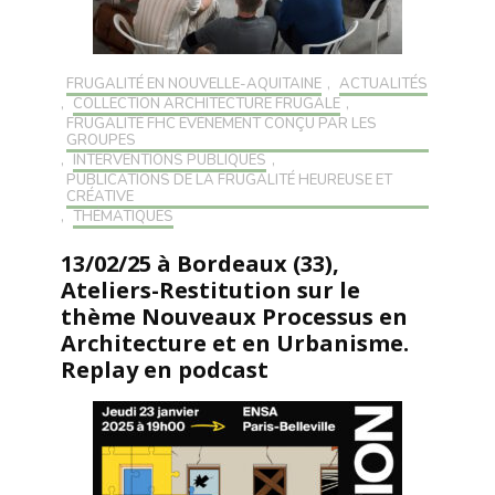
FRUGALITÉ EN NOUVELLE-AQUITAINE
,
ACTUALITÉS
,
COLLECTION ARCHITECTURE FRUGALE
,
FRUGALITÉ FHC ÉVÉNEMENT CONÇU PAR LES
GROUPES
,
INTERVENTIONS PUBLIQUES
,
PUBLICATIONS DE LA FRUGALITÉ HEUREUSE ET
CRÉATIVE
,
THÉMATIQUES
13/02/25 à Bordeaux (33),
Ateliers-Restitution sur le
thème Nouveaux Processus en
Architecture et en Urbanisme.
Replay en podcast