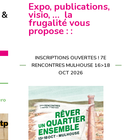
CRIRE À LA
Expo, publications,
LETTER
RIRE À LA
visio, … la
 &
LETTER
frugalité vous
propose : :
INSCRIPTIONS OUVERTES ! 7E
RENCONTRES MULHOUSE 16>18
OCT 2026
éro