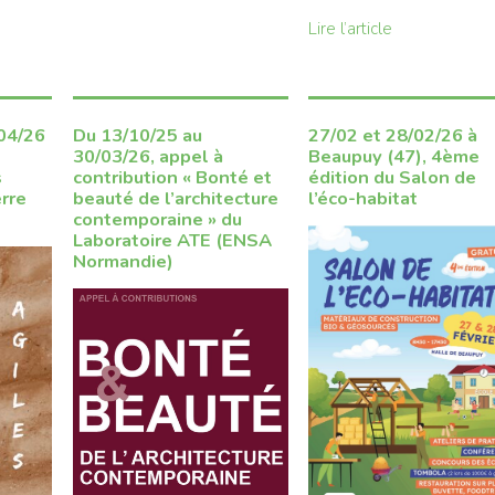
Lire l’article
/04/26
Du 13/10/25 au
27/02 et 28/02/26 à
30/03/26, appel à
Beaupuy (47), 4ème
s
contribution « Bonté et
édition du Salon de
erre
beauté de l’architecture
l’éco-habitat
contemporaine » du
Laboratoire ATE (ENSA
Normandie)