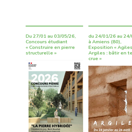
Du 27/01 au 03/05/26,
du 24/01/26 au 24
Concours étudiant
à Amiens (80),
« Construire en pierre
Exposition « Agile
structurelle »
Argiles : bâtir en t
crue »