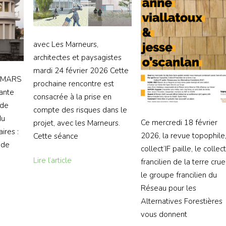
avec Les Marneurs,
architectes et paysagistes
mardi 24 février 2026 Cette
9 MARS
prochaine rencontre est
rante
consacrée à la prise en
 de
compte des risques dans le
du
Ce mercredi 18 février
projet, avec les Marneurs.
ires :
2026, la revue topophile,
Cette séance
 de
collect’IF paille, le collect
Lire l’article
francilien de la terre crue
le groupe francilien du
Réseau pour les
Alternatives Forestières
vous donnent