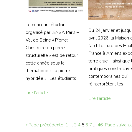
Le concours étudiant
Du 24 janvier et jusqu
organisé par l’ENSA Paris –
avril 2026, la Maison 
Val de Seine « Pierre:
l’architecture des Hau
Construire en pierre
France à Amiens expo
structurelle » est de retour
terre crue – ainsi que 
cette année sous la
pratiques constructiv
thématique « La pierre
contemporaines qui
hybridée » ! Les étudiants
réinterprètent les
Lire l’article
Lire l’article
« Page précédente
1
…
3
4
5
6
7
…
46
Page suivante