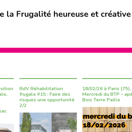
S’INS
NEWS
S’INSC
 la Frugalité heureuse et créative
NEWS
sition
RdV Réhabilitation
18/02/26 à Paris (75),
ale,
frugale #15 : Faire des
Mercredi du BTP – ap
risques une opportunité
Bois Terre Paille
2/2
sac