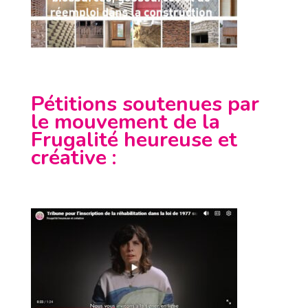
Pétitions soutenues par
le mouvement de la
Frugalité heureuse et
créative
: