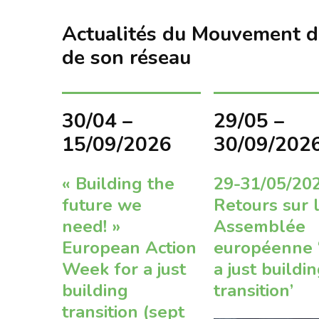
Actualités du Mouvement de
de son réseau
30/04 –
29/05 –
15/09/2026
30/09/202
« Building the
29-31/05/20
future we
Retours sur l
need! »
Assemblée
European Action
européenne 
Week for a just
a just buildi
building
transition’
transition (sept