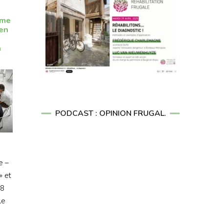
ème
en
n
PODCAST : OPINION FRUGAL.
e –
» et
08
le