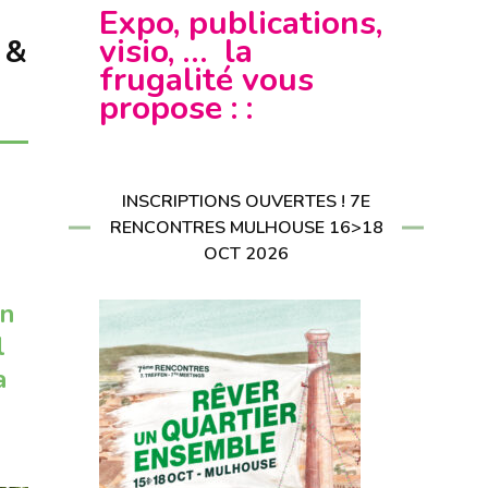
CRIRE À LA
Expo, publications,
LETTER
RIRE À LA
visio, … la
 &
LETTER
frugalité vous
propose : :
INSCRIPTIONS OUVERTES ! 7E
RENCONTRES MULHOUSE 16>18
OCT 2026
un
l
a