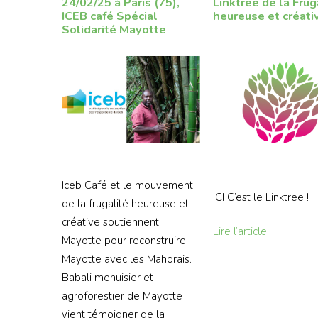
24/02/25 à Paris (75),
Linktree de la Frug
ICEB café Spécial
heureuse et créati
Solidarité Mayotte
Iceb Café et le mouvement
ICI C’est le Linktree !
de la frugalité heureuse et
créative soutiennent
Lire l’article
Mayotte pour reconstruire
Mayotte avec les Mahorais.
Babali menuisier et
agroforestier de Mayotte
vient témoigner de la