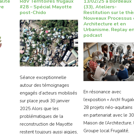
alité
RdV Territoires frugaux
13/02/25 à Bordeaux
ve
#28 – Spécial Mayotte
(33), Ateliers-
post-Chido
Restitution sur le th
Nouveaux Processus 
Architecture et en
Urbanisme. Replay e
podcast
Séance exceptionnelle
autour des témoignages
En résonance avec
engagés d’acteurs mobilisés
l’exposition « Arch! frugal
sur place jeudi 30 janvier
28 projets néo-aquitains 
2025 Alors que les
en partenariat avec le 3
problématiques de la
Maison de l’Architecture, 
reconstruction de Mayotte
Groupe local Frugalité,
restent toujours aussi aigües,