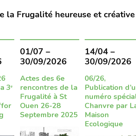
S’INS
NEWS
S’INSC
 la Frugalité heureuse et créative
NEWS
01/07 –
14/04 –
6
30/09/2026
30/09/2026
26
Actes des 6e
06/26,
a 3ᵉ
rencontres de la
Publication d’
Frugalité à St
numéro spécia
‘for
Ouen 26-28
Chanvre par L
ng
Septembre 2025
Maison
Ecologique