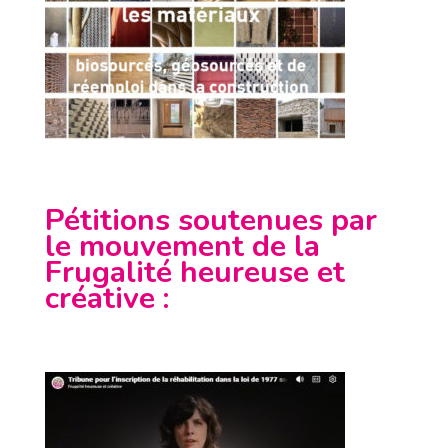
Pétitions soutenues par
le mouvement de la
Frugalité heureuse et
créative
: