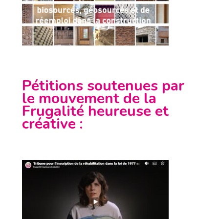
Pétitions soutenues par
le mouvement de la
Frugalité heureuse et
créative
: