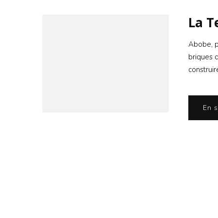
La T
Abobe, pi
briques 
construir
En s