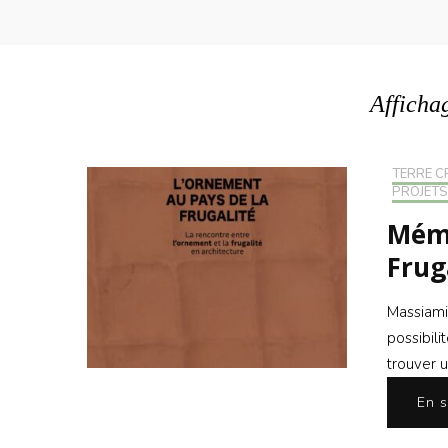
Afficha
TERRE C
PROJETS
Mémo
Frug
Massiami
possibil
trouver u
En s