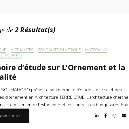
S’INS
NEWS
S’INSC
NEWS
2 Résultat(s)
ge de
RUE
,
ACTUALITÉS
,
FRUGALITÉ EN AFRIQUE
,
MATÉRIAUX
,
 ÉTUDIANTS
ire d’étude sur L’Ornement et la
alité
 SOUMAHORO présente son mémoire d’étude sur le sujet des
ités d’ornement en Architecture TERRE CRUE. L’architecture cherche
n juste milieu entre l’esthétique et les contraintes budgétaires. Ent
avoir plus