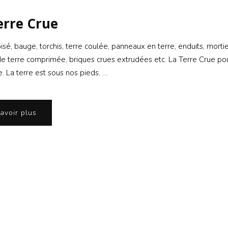
erre Crue
sé, bauge, torchis, terre coulée, panneaux en terre, enduits, mortie
de terre comprimée, briques crues extrudées etc. La Terre Crue po
e. La terre est sous nos pieds. …
avoir plus