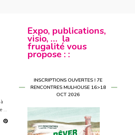
CRIRE À LA
LETTER
RIRE À LA
LETTER
Expo, publications,
visio, … la
frugalité vous
propose : :
INSCRIPTIONS OUVERTES ! 7E
RENCONTRES MULHOUSE 16>18
OCT 2026
 à
re …